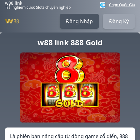
w88 link
🌐
Chọn Quốc Gia
Trải nghiệm cược Slots chuyên nghiệp
Đăng Nhập
Đăng Ký
w88 link 888 Gold
Là phiên bản nâng cấp từ dòng game cổ điển, 888