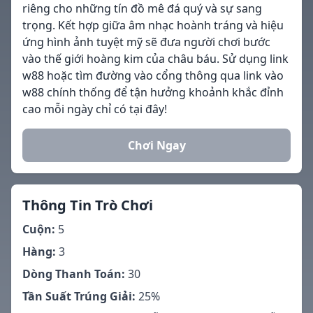
riêng cho những tín đồ mê đá quý và sự sang
trọng. Kết hợp giữa âm nhạc hoành tráng và hiệu
ứng hình ảnh tuyệt mỹ sẽ đưa người chơi bước
vào thế giới hoàng kim của châu báu. Sử dụng link
w88 hoặc tìm đường vào cổng thông qua link vào
w88 chính thống để tận hưởng khoảnh khắc đỉnh
cao mỗi ngày chỉ có tại đây!
Chơi Ngay
Thông Tin Trò Chơi
Cuộn:
5
Hàng:
3
Dòng Thanh Toán:
30
Tần Suất Trúng Giải:
25%